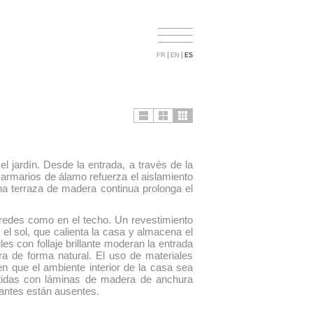
FR
EN
ES
el jardín. Desde la entrada, a través de la
e armarios de álamo refuerza el aislamiento
na terraza de madera continua prolonga el
aredes como en el techo. Un revestimiento
r el sol, que calienta la casa y almacena el
les con follaje brillante moderan la entrada
ra de forma natural. El uso de materiales
en que el ambiente interior de la casa sea
estidas con láminas de madera de anchura
tantes están ausentes.