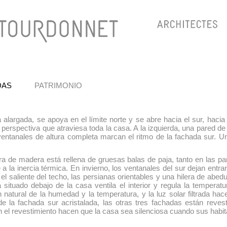
DAS
PATRIMONIO
alargada, se apoya en el límite norte y se abre hacia el sur, hacia 
 perspectiva que atraviesa toda la casa. A la izquierda, una pared d
 ventanales de altura completa marcan el ritmo de la fachada sur. U
ura de madera está rellena de gruesas balas de paja, tanto en las p
ye a la inercia térmica. En invierno, los ventanales del sur dejan entra
l saliente del techo, las persianas orientables y una hilera de abedu
ituado debajo de la casa ventila el interior y regula la temperatu
 natural de la humedad y la temperatura, y la luz solar filtrada hac
de la fachada sur acristalada, las otras tres fachadas están rev
n el revestimiento hacen que la casa sea silenciosa cuando sus habi